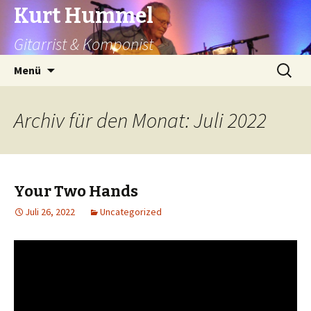
Kurt Hummel
Gitarrist & Komponist
Springe
Suchen
Menü
zum
nach:
Inhalt
Archiv für den Monat: Juli 2022
Your Two Hands
Juli 26, 2022
Uncategorized