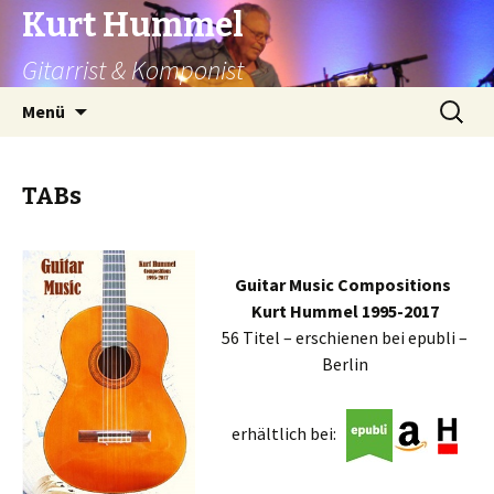
Kurt Hummel
Gitarrist & Komponist
Springe
Suchen
Menü
zum
nach:
Inhalt
TABs
Guitar Music Compositions
Kurt Hummel 1995-2017
56 Titel – erschienen bei epubli –
Berlin
erhältlich bei: