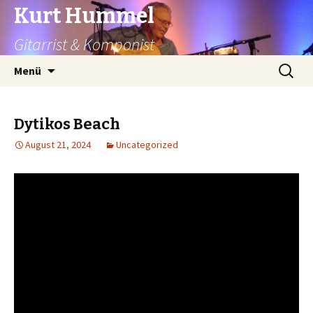
Kurt Hummel
Gitarrist & Komponist
Springe
Suchen
Menü
zum
nach:
Inhalt
Dytikos Beach
August 21, 2024
Uncategorized