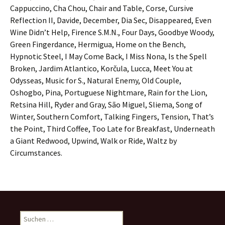
Cappuccino, Cha Chou, Chair and Table, Corse, Cursive
Reflection II, Davide, December, Dia Sec, Disappeared, Even
Wine Didn’t Help, Firence S.M.N., Four Days, Goodbye Woody,
Green Fingerdance, Hermigua, Home on the Bench,
Hypnotic Steel, I May Come Back, I Miss Nona, Is the Spell
Broken, Jardim Atlantico, Korčula, Lucca, Meet You at
Odysseas, Music for S., Natural Enemy, Old Couple,
Oshogbo, Pina, Portuguese Nightmare, Rain for the Lion,
Retsina Hill, Ryder and Gray, São Miguel, Sliema, Song of
Winter, Southern Comfort, Talking Fingers, Tension, That’s
the Point, Third Coffee, Too Late for Breakfast, Underneath
a Giant Redwood, Upwind, Walk or Ride, Waltz by
Circumstances.
Suchen