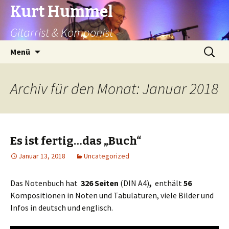
Kurt Hummel
Gitarrist & Komponist
Springe
Suchen
Menü
zum
nach:
Inhalt
Archiv für den Monat: Januar 2018
Es ist fertig…das „Buch“
Januar 13, 2018
Uncategorized
Das Notenbuch hat
326 Seiten
(DIN A4)
,
enthält
56
Kompositionen in Noten und Tabulaturen, viele Bilder und
Infos in deutsch und englisch.