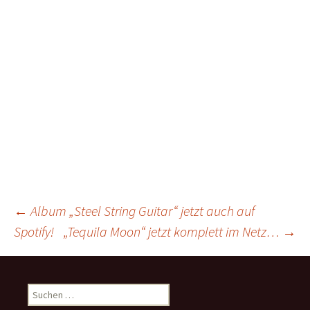
Beitrags-
←
Album „Steel String Guitar“ jetzt auch auf
Spotify!
„Tequila Moon“ jetzt komplett im Netz…
→
Navigation
Suchen
nach: