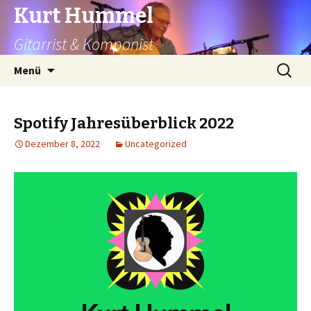
Kurt Hummel
Gitarrist & Komponist
Springe
Suchen
Menü
zum
nach:
Inhalt
Spotify Jahresüberblick 2022
Dezember 8, 2022
Uncategorized