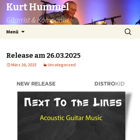
Kurt Hummel
Gitarrist & Komponist
Springe
Suchen
Menü
zum
nach:
Inhalt
Release am 26.03.2025
März 26, 2025
Uncategorized