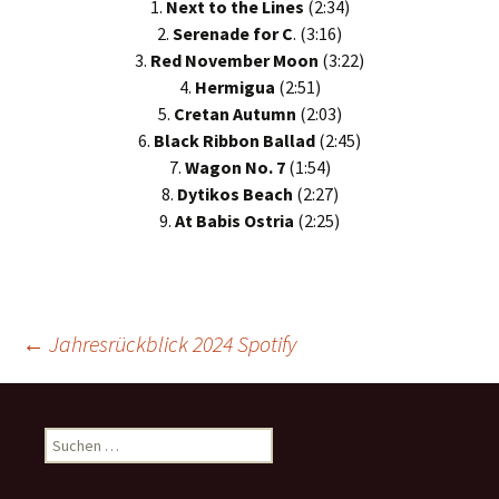
1.
Next to the Lines
(2:34)
2.
Serenade for C
. (3:16)
3.
Red November Moon
(3:22)
4.
Hermigua
(2:51)
5.
Cretan Autumn
(2:03)
6.
Black Ribbon Ballad
(2:45)
7.
Wagon No. 7
(1:54)
8.
Dytikos Beach
(2:27)
9.
At Babis Ostria
(2:25)
Beitrags-
←
Jahresrückblick 2024 Spotify
Navigation
Suchen
nach: